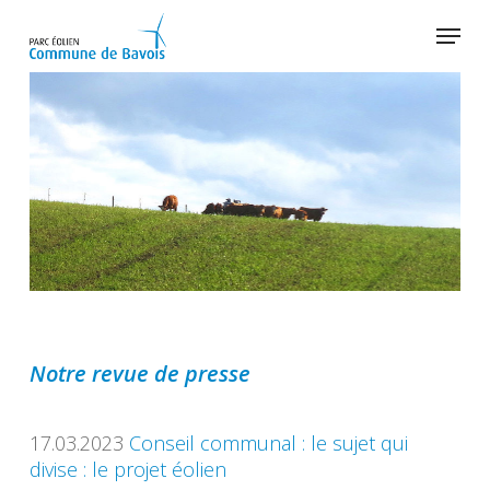
Skip
Menu
to
main
Close
content
Menu
Notre revue de presse
17.03.2023
Conseil communal : le sujet qui
divise : le projet éolien