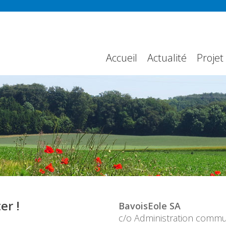
Accueil
Actualité
Projet
er !
BavoisEole SA
c/o Administration comm